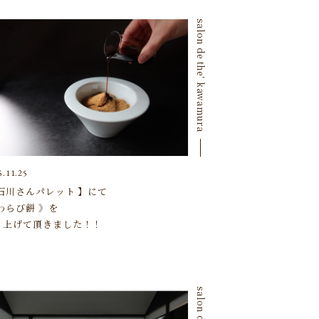
salon de the’ kawamura
5.11.25
 石川さんパレット 】にて
わらび餅 》を
り上げて頂きました！！