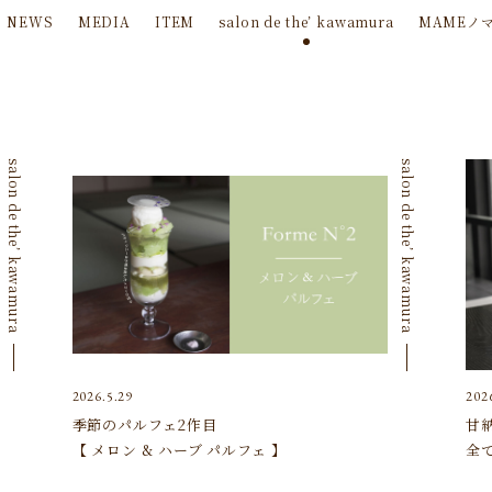
NEWS
MEDIA
ITEM
salon de the’ kawamura
MAMEノ
salon de the’ kawamura
salon de the’ kawamura
2026.5.29
202
季節のパルフェ2作目
甘
【 メロン & ハーブ パルフェ 】
全