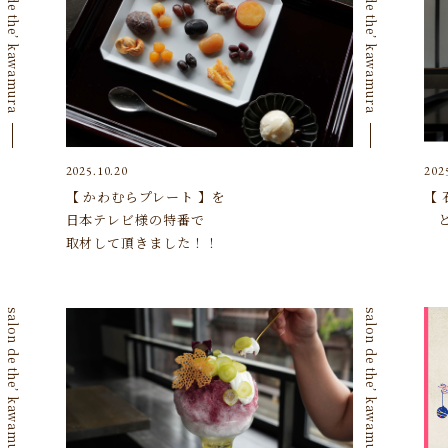
salon de the’ kawamura
salon de the’ kawamura
2025.10.20
202
【 かわむらプレート 】を
【
日本テレビ様の特番で
と
取材して頂きました！！
salon de the’ kawamura
salon de the’ kawamura