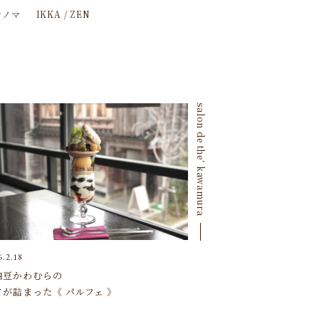
マノマ
IKKA / ZEN
salon de the’ kawamura
6.2.18
納豆かわむらの
てが詰まった《 パルフェ 》