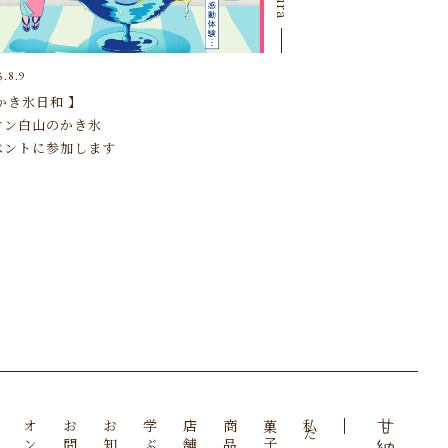
5.8.9
かき氷日和 】
オン白山のかき氷
ベントに参加します