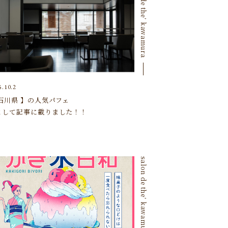
salon de the’ kawamura
5.10.2
 石川県 】の人気パフェ
して記事に載りました！！
salon de the’ kawamura