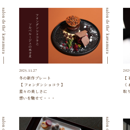
salon de the’ kawamura
salon de the’ kawamura
2025.11.27
202
冬の新作プレート
【
【 フォンダンショコラ 】
《 
星々の美しさに
取
想いを馳せて・・・