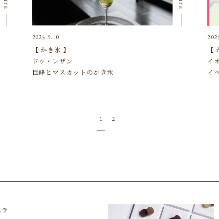
2025.9.10
202
【 かき氷 】
【 
ドゥ・レザン
イ
巨峰とマスカットのかき氷
イ
1
2
ムラ