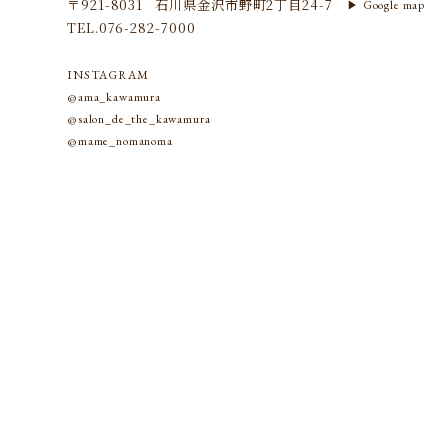
〒921-8031
石川県金沢市野町2丁目24-7
Google map
▶︎
TEL.
076-282-7000
INSTAGRAM
@ama_kawamura
@salon_de_the_kawamura
@mame_nomanoma