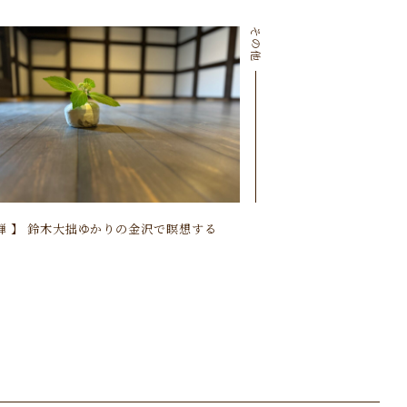
その他
 禅 】 鈴木大拙ゆかりの金沢で瞑想する