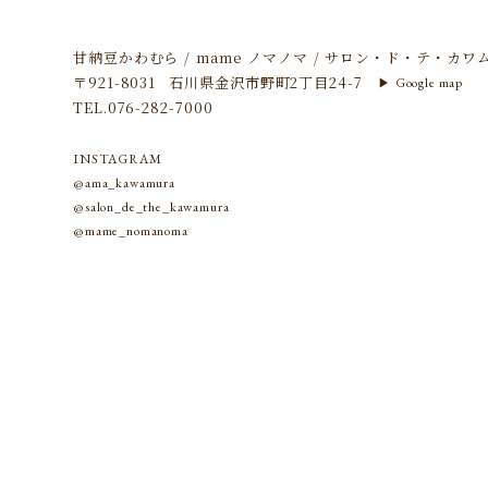
甘納豆かわむら
mame ノマノマ
サロン・ド・テ・カワ
〒921-8031
石川県金沢市野町2丁目24-7
Google map
▶︎
TEL.
076-282-7000
INSTAGRAM
@ama_kawamura
@salon_de_the_kawamura
@mame_nomanoma