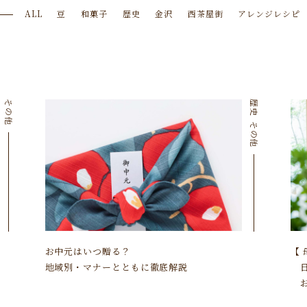
ALL
豆
和菓子
歴史
金沢
西茶屋街
アレンジレシピ
その他
歴史
その他
お中元はいつ贈る？
【 
地域別・マナーとともに徹底解説
日
お