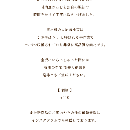
甘納豆かわむら独自の製法で
時間をかけて丁寧に炊き上げました。
原材料の大納言小豆は
【 さやぼり 】と呼ばれる手作業で
一つづつ収穫されており非常に高品質な素材です。
金沢にいらっしゃった際には
石川の至宝 能登大納言を
是非ともご賞味ください。
【 価格 】
¥440
また新商品のご案内やその他の最新情報は
インスタグラムでも発信しております。