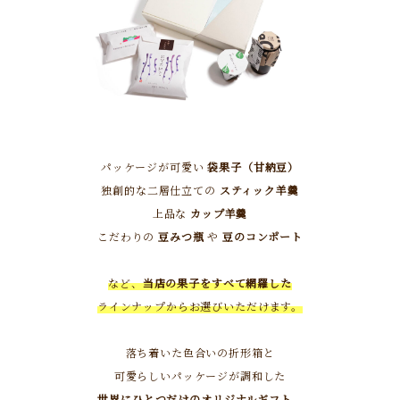
パッケージが可愛い
袋果子（甘納豆）
独創的な二層仕立ての
スティック羊羹
上品な
カップ羊羹
こだわりの
豆みつ瓶
や
豆のコンポート
など、
当店の果子をすべて網羅した
ラインナップからお選びいただけます。
落ち着いた色合いの折形箱と
可愛らしいパッケージが調和した
世界にひとつだけのオリジナルギフト。